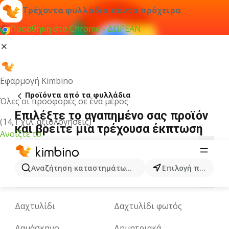
Τρέχοντα φυλλάδια πάντα πρόχειρα
Προσθήκη στο Chrome - ΔΩΡΕΑΝ
Εφαρμογή Kimbino
Προϊόντα από τα φυλλάδια
Όλες οι προσφορές σε ένα μέρος
Επιλέξτε το αγαπημένο σας προϊόν
(14,1 χιλ. αξιολογήσεις)
και βρείτε μια τρέχουσα έκπτωση
Ανοίξτε το
A
B
C
D
E
G
H
I
K
L
M
Αναζήτηση καταστημάτων, κατηγοριών, προϊόντων...
Επιλογή πόλης
O
P
R
S
T
U
V
W
X
Y
Z
Δαχτυλίδι
Δαχτυλίδι φωτός
Δαμάσκηνο
Δημητριακά