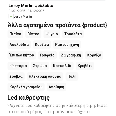
Leroy Merlin φυλλαδιο
01/01/2026
-
31/12/2026
Leroy Merlin
Άλλα αγαπημένα προϊόντα {product}
Πισίνα
Βίντεο
Ψυγείο
Τουαλέτα
Λουλούδια
Κουζίνα
Ραπτομηχανή
Έπιπλα κήπου
Γραφείο
Ζωγραφική
Κορνίζα
Ψησταριά
Στρώμα
Κατσαβίδι
Κρεβάτι
Σούβλα
Ηλεκτρική σκούπα
Πύλη
Καρέκλα γραφείου
Αποθήκη
Led καθρέφτης
Ψάχνετε Led καθρέφτης στην καλύτερη τιμή; Είστε
στο σωστό μέρος. Το προϊόν που ψάχνετε