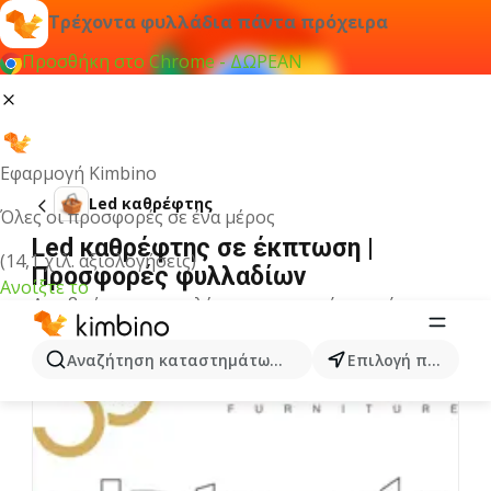
Τρέχοντα φυλλάδια πάντα πρόχειρα
Προσθήκη στο Chrome - ΔΩΡΕΑΝ
Εφαρμογή Kimbino
Led καθρέφτης
Όλες οι προσφορές σε ένα μέρος
Led καθρέφτης σε έκπτωση |
(14,1 χιλ. αξιολογήσεις)
Προσφορές φυλλαδίων
Ανοίξτε το
Δεν βρήκαμε αποτελέσματα για αυτόν τον όρο.
Άλλα φυλλάδια από την κατηγορία
Αναζήτηση καταστημάτων, κατηγοριών, προϊόντων...
Επιλογή πόλης