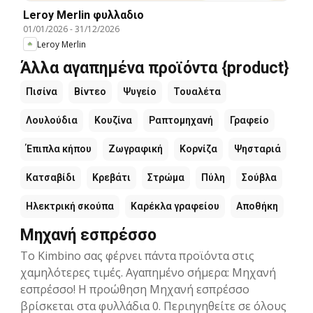
Leroy Merlin φυλλαδιο
01/01/2026
-
31/12/2026
Leroy Merlin
Άλλα αγαπημένα προϊόντα {product}
Πισίνα
Βίντεο
Ψυγείο
Τουαλέτα
Λουλούδια
Κουζίνα
Ραπτομηχανή
Γραφείο
Έπιπλα κήπου
Ζωγραφική
Κορνίζα
Ψησταριά
Κατσαβίδι
Κρεβάτι
Στρώμα
Πύλη
Σούβλα
Ηλεκτρική σκούπα
Καρέκλα γραφείου
Αποθήκη
Μηχανή εσπρέσσο
Το Kimbino σας φέρνει πάντα προϊόντα στις
χαμηλότερες τιμές. Αγαπημένο σήμερα: Μηχανή
εσπρέσσο! Η προώθηση Μηχανή εσπρέσσο
βρίσκεται στα φυλλάδια 0. Περιηγηθείτε σε όλους