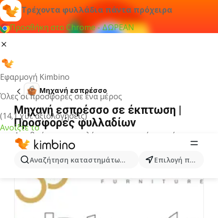
Τρέχοντα φυλλάδια πάντα πρόχειρα
Προσθήκη στο Chrome - ΔΩΡΕΑΝ
Εφαρμογή Kimbino
Μηχανή εσπρέσσο
Όλες οι προσφορές σε ένα μέρος
Μηχανή εσπρέσσο σε έκπτωση |
(14,1 χιλ. αξιολογήσεις)
Προσφορές φυλλαδίων
Ανοίξτε το
Δεν βρήκαμε αποτελέσματα για αυτόν τον όρο.
Άλλα φυλλάδια από την κατηγορία
Αναζήτηση καταστημάτων, κατηγοριών, προϊόντων...
Επιλογή πόλης