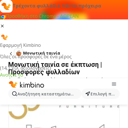
Τρέχοντα φυλλάδια πάντα πρόχειρα
Προσθήκη στο Chrome - ΔΩΡΕΑΝ
Εφαρμογή Kimbino
Μονωτική ταινία
Όλες οι προσφορές σε ένα μέρος
Μονωτική ταινία σε έκπτωση |
(14,1 χιλ. αξιολογήσεις)
Προσφορές φυλλαδίων
Ανοίξτε το
Δεν βρήκαμε αποτελέσματα για αυτόν τον όρο.
Άλλα φυλλάδια από την κατηγορία
Αναζήτηση καταστημάτων, κατηγοριών, προϊόντων...
Επιλογή πόλης