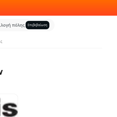
ιλογή πόλης
Επιβεβαίωση
ις
ν