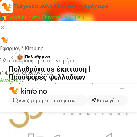
Τρέχοντα φυλλάδια πάντα πρόχειρα
Προσθήκη στο Chrome - ΔΩΡΕΑΝ
Εφαρμογή Kimbino
Πολυθρόνα
Όλες οι προσφορές σε ένα μέρος
Πολυθρόνα σε έκπτωση |
(14,1 χιλ. αξιολογήσεις)
Προσφορές φυλλαδίων
Ανοίξτε το
Δεν βρήκαμε αποτελέσματα για αυτόν τον όρο.
Άλλα φυλλάδια από την κατηγορία
Αναζήτηση καταστημάτων, κατηγοριών, προϊόντων...
Επιλογή πόλης