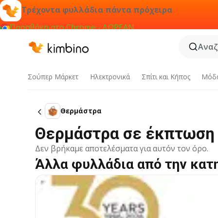
Τρέχοντα φυλλάδια πάντα πρόχειρα
Προσθήκη στο Chrome - ΔΩΡΕΑΝ
Αναζ
Σούπερ Μάρκετ
Hλεκτρονικά
Σπίτι και Κήπος
Μόδ
Θερμάστρα
Θερμάστρα σε έκπτωση
Δεν βρήκαμε αποτελέσματα για αυτόν τον όρο.
Άλλα φυλλάδια από την κατ